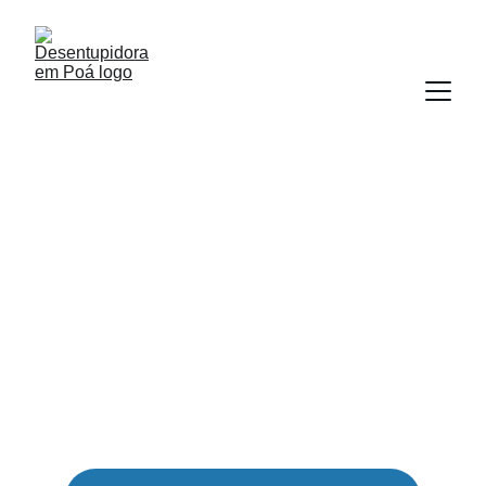
Desentupidora 
em Poá
Atendimento rápido e 24 horas para sua 
emergência, Desentupidora em Poá faz 
serviços atende o desentupimento em 30 
minutos ligue agora (11) 93018-6000!