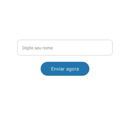
Assine já
Receba dicas e ofertas exclusivas
Seu nome completo
Enviar agora