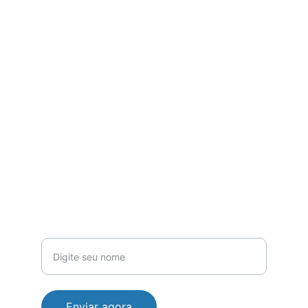
Contato
Estamos prontos para atender você 
sempre.
EMAIL
contato@supremasaopaulo.com
(11) 93018-6000
TELEFONE
Seu nome completo
Enviar agora