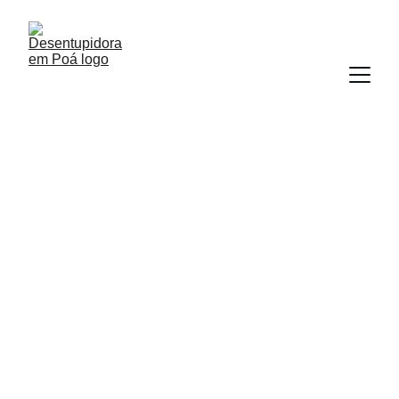
Fluxo Vivo
Desentupidora em Poá com atendimento 
rápido e eficiente 24h