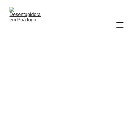
Desentupimento 
de Pia em Poá
Desentupidora em Poá com atendimento 
24h e equipe especializada