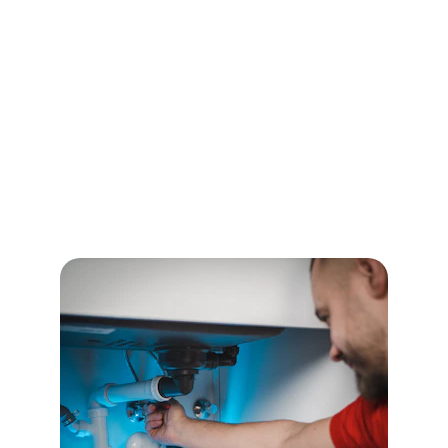
Nossos Serviços
Atendemos Poá com rapidez e eficiência 
em desentupimentos.